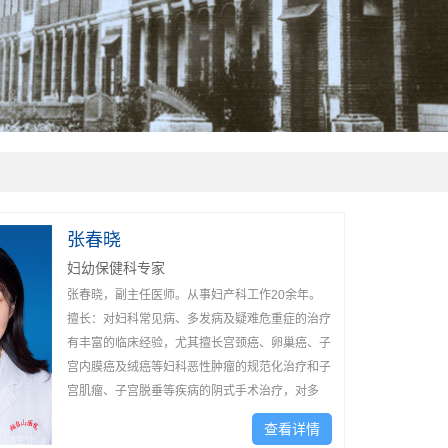
张春晓
妇幼保健科专家
张春晓，副主任医师。从事妇产科工作20余年。
擅长：对妇科常见病、多发病及疑难危重症的治疗
有丰富的临床经验，尤其擅长宫颈癌、卵巢癌、子
宫内膜癌及绒癌等妇科恶性肿瘤的规范化治疗和子
宫肌瘤、子宫脱垂等疾病的阴式手术治疗，对多
囊...
查看详情