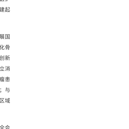
建起
展国
化骨
创新
立消
瘤患
；与
区域
全会