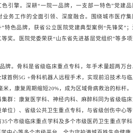
色引擎。深耕“一院一品牌，一支部一特色”党建品
对业务工作的全面引领、深度融合。围绕城市医疗集
升”特色品牌，获省公立医院党建典型案例“先锋奖”；
二等奖。医院党委荣获“山东省先进基层党组织”等多项
品牌。骨科是省级临床重点专科，年手术量超两万台
全球首例
5G +
骨科机器人远程手术，实现前沿技术与临
毫米，康复周期缩短
20%
，成为区域骨病救治的标杆。
科集群：康复医学科、神经内科、麻醉科同为省级临床
设单位）、省级公共卫生重点专科，与省级创伤中心等
有
35
个市级临床重点学科及多个市级医药卫生重点学科
医学中心等多个市级平台，全力守护港城百姓生命健康