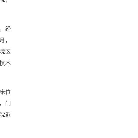
院，
，经
月，
院区
技术
床位
，门
院近