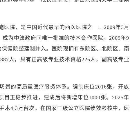
血压达标中心第一批认证单位，是山东医药大学直属附
施医院，是中国近代最早的西医医院之一。
2009
年
3
月
，成为中法政府间唯一批准的技术合作医院。
2009
年
9
幼保健院整建制并入。医院现拥有东院区、北院区、南
2887
人，具有正高级专业技术资格
226
人，副高级专业
场景的高质量医疗服务体系。编制床位
2016
张，开放
项目正稳步推进，建成后将新增床位
1000
张。
2025
年
手术
4.3
万台次。在国家三级公立医院绩效考核中，医