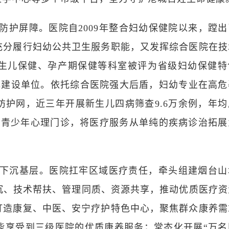
防护屏障。医院自
2009
年整合妇幼保健院以来，蹚出
充分履行妇幼公共卫生服务职能，又发挥综合医院在技
生儿保健、孕产期保健等科室被评为省级妇幼保健特
色建设单位。依托综合医院强大后盾，妇幼专业在高危
防护网，近三年开展新生儿四病筛查
9.6
万余例，年均
童青少年心理门诊，将医疗服务从单纯的疾病诊治拓展
下沉基层。医院扛牢区域医疗责任，牵头组建烟台山
沉、技术帮扶、管理同质、资源共享，推动优质医疗资
打造康复、中医、安宁疗护特色中心，聚焦群众康养需
能享受到三级医院的优质康养服务；常态化开展“万名