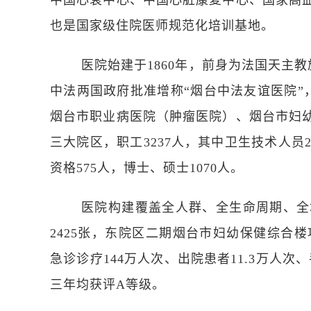
中国心衰中心、中国心脏康复中心、国家高
也是国家级住院医师规范化培训基地。
医院始建于
1860
年，前身为法国天主教
中法两国政府批准增称“烟台中法友谊医院”
烟台市职业病医院（肿瘤医院）、烟台市妇
三大院区，职工
3237
人，其中卫生技术人员
资格
575
人，博士、硕士
1070
人。
医院构建覆盖全人群、全生命周期、全
2425
张，东院区二期烟台市妇幼保健综合楼
急诊诊疗
144
万人次、出院患者
11.3
万人次、
三年均获评
A
等级。