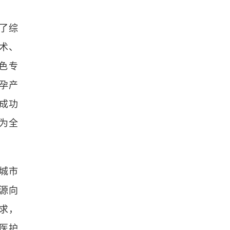
了综
术、
色专
孕产
成功
为全
城市
源向
求，
医护