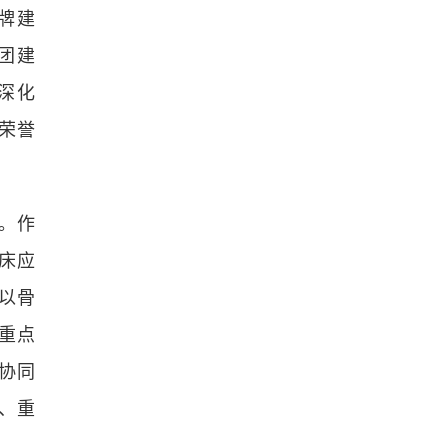
牌建
团建
深化
荣誉
。作
床应
以骨
重点
协同
、重
。