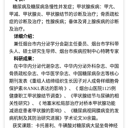
糖尿病及糖尿病急慢性并发症；甲状腺疾病：甲亢、
甲减、甲状腺炎、甲状腺结节的诊断及治疗；骨质疏松
症的诊断及治疗；性腺疾病；垂体及肾上腺疾病的诊断
及治疗。
详细介绍：
兼任烟台市内分泌学分会副主任委员、烟台市学科带
头人、硕士研究生导师、烟台市疾病控制中心特聘专家
科研成果：
在中华内分泌代谢杂志、中华内分泌外科杂志、中国
骨质疏松杂志、中华医学杂志、中国糖尿病杂志等核心
期刊发表《重组人结缔组织生长因子对人成骨样细胞骨
保护素/RANKL表达的影响 》、《 烟台山医院1125例
健康职工甲状腺结节调查》、《甲状腺结节与尿碘的相
关性研究》、《 地塞米松局部治疗对桥本甲状腺功能
减退症患者甲状腺的影响》、《糖尿病视网膜病变的发
病机制及其防治研究进展》学术论文30余篇。
获奖课题：卡托普利、牛磺酸对糖尿病大鼠坐骨神经