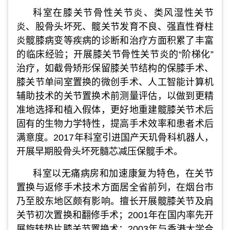
科室在
膝关节骨性关节炎、类风湿性关节
炎、股骨头坏死、髋关节发育不良、强直性脊柱
炎髋膝病变等疾病的诊断和治疗方面积累了丰富
的临床经验；开展膝关节骨性关节炎的“阶梯化”
治疗，如截骨矫形保留膝关节结构的保膝手术、
膝关节单间室置换的微创手术、人工智能计算机
辅助技术的关节置换术前测量评估，以做到更精
准地选择和植入假体，更好地重建髋膝关节术后
固有的生物力学特性，提高手术效率和患者术后
满意度。2017年科室引进国产天玑骨科机器人，
开展早期股骨头坏死髓芯减压保髋手术。
科室以无痛病房和加速康复为特色，在关节
置换与返修手术技术方面居全省前列，在烟台市
乃至胶东地区颇有影响。擅长开展髋膝关节及肩
关节初次置换和翻修手术；2001年在国内率先开
展旋转垫片膝关节置换术；2003年与香港大学合