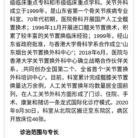
级临床重点专科和市级临床重点学科。关节外科
成立于1999年，是山东省第一个骨关节疾病专业
科室。70年代初期，医院骨科开展国产人工全髋
置换术；1996年11月开展进口髋关节置换术，积
累了较丰富的关节置换临床经验；1999年，经山
东省政府批准，与香港大学骨科学系合作成立“山
东烟台关节置换外科中心”；2018年6月，医院与
香港大学关节置换外科中心确立战略合作伙伴关
系，,共同创办全国第二个、全省首个“关节置换
外科培训中心”。目前，科室累计完成髋膝关节置
换量达万余例，人工关节置换年均数量居全国前
列，在人工关节外科方面形成了门诊、住院、手
术、康复和随访一条龙式国际化诊疗模式。2020
年9月30日，科室从北院区搬迁至东院区，病区
开放床位46张。
诊治范围与专长