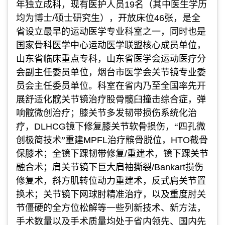
年独立成科，现有医护人员
19
名（其中医生学历
均为博士
/
硕士研究生），开放床位
46
张，是全
省设立最早的运动医学专业科室之一，同时也是
国家骨科医学中心运动医学联盟核心成员单位，
山东省临床重点专科，山东省医学会运动医疗分
会副主任委员单位，烟台市医学会关节镜专业委
员会主任委员单位。科室在省内乃至全国率先开
展舒适化髋关节镜治疗股骨髋臼撞击综合症，弹
响髋微创治疗；膝关节多发韧带损伤系统化治
疗，
DLHCG
镜下修复膝关节软骨损伤，“四孔微
创极简技术”重建
MPFL
治疗髌骨脱位，
HTO
截骨
保膝术；全镜下踝韧带修复
/
重建术，镜下踝关节
融合术；肩关节镜下巨大肩袖撕裂
/Bankart
损伤
修复术，斜方肌转位动力重建术，反式肩关节置
换术；关节镜下网球肘精准治疗，以及重度肘关
节僵硬的全方位松解等一些列新技术、新方法，
手术数量以及手术质量均处于省内领先、国内先