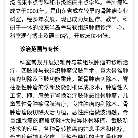
级临床重点专科和市级临床重点学科。骨肿瘤科
成立于2001年，是山东省成立较早的骨肿瘤专业
科室，经多年发展，现已成为集医疗、教学、科
研于一体的胶东半岛骨与软组织肿瘤诊疗中心。
科室现有博士及硕士8名，开放床位44张。
诊治范围与专长
科室常规开展疑难骨与软组织肿瘤的诊断治
疗，四肢骨与软组织肿瘤保肢手术，巨大骨盆肿
瘤的切除及下肢功能重建，骶骨肿瘤切除术，脊
柱恶性肿瘤的诊断及微创椎体成形术，肿瘤性人
工膝、髋、肩关节置换治疗肢体恶性骨肿瘤，儿
童恶性骨肿瘤保肢治疗，良性肿瘤的刮除术，骨
肿瘤瘤段切除灭活再植，恶性肿瘤微波消融，骨
巨细胞瘤的瘤段切除+大段异体骨移植，截肢新
技术的应用，各种骨转移癌的姑息手术和化疗，
骨肉瘤新辅助化疗，恶性骨肿瘤的大剂量化疗，