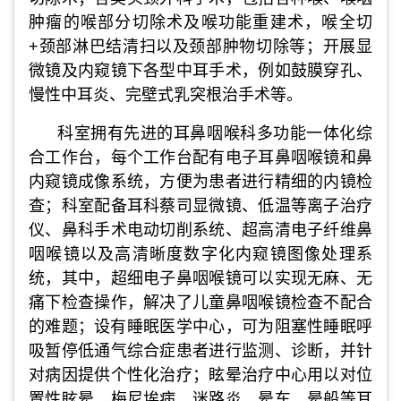
肿瘤的喉部分切除术及喉功能重建术，喉全切
+颈部淋巴结清扫以及颈部肿物切除等；开展显
微镜及内窥镜下各型中耳手术，例如鼓膜穿孔、
慢性中耳炎、完壁式乳突根治手术等。
科室拥有先进的耳鼻咽喉科多功能一体化综
合工作台，每个工作台配有电子耳鼻咽喉镜和鼻
内窥镜成像系统，方便为患者进行精细的内镜检
查；科室配备耳科蔡司显微镜、低温等离子治疗
仪、鼻科手术电动切削系统、超高清电子纤维鼻
咽喉镜以及高清晰度数字化内窥镜图像处理系
统，其中，超细电子鼻咽喉镜可以实现无麻、无
痛下检查操作，解决了儿童鼻咽喉镜检查不配合
的难题；设有睡眠医学中心，可为阻塞性睡眠呼
吸暂停低通气综合症患者进行监测、诊断，并针
对病因提供个性化治疗；眩晕治疗中心用以对位
置性眩晕、梅尼埃病、迷路炎、晕车、晕船等耳