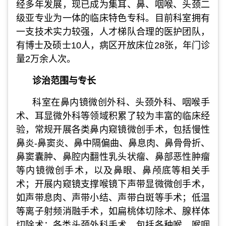
经多年发展，现已成为集耳、鼻、咽喉、头颈二
级亚专业为一体的临床特色专科。目前科室拥有
一支技术实力较强，人才梯队合理的医护团队，
有博士及硕士10人，病区开放床位28张，年门诊
量2万余人次。
诊治范围与专长
科室在鼻内镜微创外科、头颈外科、咽喉手
术、耳显微外科等领域积累了较为丰富的临床经
验，常规开展各类鼻内窥镜微创手术，包括慢性
鼻炎-鼻窦炎、鼻中隔偏曲、鼻息肉、鼻骨骨折、
鼻窦囊肿、鼻腔内翻性乳头状瘤、鼻部恶性肿瘤
等内镜微创手术，以及鼻眼、鼻颅底等相关手
术；开展内窥镜支撑喉镜下声带显微微创手术，
如声带息肉、声带小结、声带白斑等手术；低温
等离子射频消融手术，如扁桃体切除术、腺样体
切除术；各类头颈外科手术，包括各种喉、喉咽