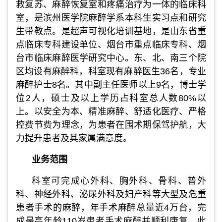
救复苏、麻醉恢复室和疼痛治疗为一体的临床科
室，是滨州医学院麻醉学系本科生实习点和研究
生带教点。是超声可视化培训基地，是山东省重
点临床专科建设单位、烟台市重点临床专科、
烟
台市临床麻醉医学研究中心。东、北、南三个院
区均设有麻醉科，科室
现有麻醉医生36名，专业
麻醉护士8名。其中副主任医师以上9名，博士学
位2人，硕士及以上学历占科室总人数80%以
上。以安全为本、精准麻醉、舒适化医疗、严格
控费节费为理念，为患者在围术期保驾护航，大
力提升患者及其家属满意度。
业务范围
科室可完成心外科、胸外科、骨科、普外
科、神经外科、泌尿外科及妇产科等大型及危重
患者手术的麻醉，年手术麻醉总量近4万台，完
成最高年龄110岁患者手术麻醉并顺利康复。此