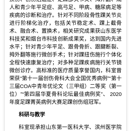
人和青少年平足症、高弓足、甲病、糖尿病足等
疾病的诊断和治疗。针对不同阶段骨性踝关节炎
进行阶梯化治疗，包括关节稳定术、踝上截骨
术、融合术、置换术，相关研究成果获山东医学
科技奖和烟台市科技创新成果奖，达到国内先进
水平；针对青少年平足、跟骨骨折、跟腱断裂、
拇外翻等施行微创手术；针对踝扭伤施行个体化
全程快速康复治疗；对多种足踝疾病施行关节镜
微创诊疗。高标准的医疗质量享誉国内，科室曾
荣获“第十一届创伤骨科大会全国优秀病例”“第十
三届COA中青年优论文（三甲组）二等奖（第一
位）”“第四届华夏骨科论坛最佳病例奖”、 2020
年度足踝菁英病例大赛足踝创伤组冠军。
科研与教学
科室现承担山东第一医科大学、滨州医学院